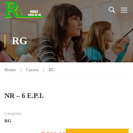
RG
Home
Cursos
RG
NR – 6 E.P.I.
Categorias
RG